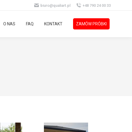
biuro@qualiart.pl
+48 790 24 00 33
O NAS
FAQ
KONTAKT
ZAMÓW PRÓBKI