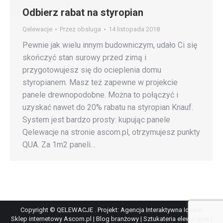
Odbierz rabat na styropian
Qelewacje
Przez
obsluga
14 listopada 2018
Pewnie jak wielu innym budowniczym, udało Ci się
skończyć stan surowy przed zimą i
przygotowujesz się do ocieplenia domu
styropianem. Masz też zapewne w projekcie
panele drewnopodobne. Można to połączyć i
uzyskać nawet do 20% rabatu na styropian Knauf.
System jest bardzo prosty: kupując panele
Qelewacje na stronie ascom.pl, otrzymujesz punkty
QUA. Za 1m2 paneli…
Copyright © QELEWACJE . Projekt:
Agencja Interaktywna Ideare
.
Sklep internetowy Ascom.pl
|
Blog branżowy
|
Sztukateria elewacyjna
|