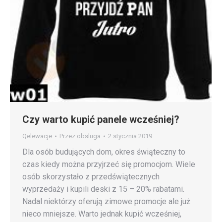
Czy warto kupić panele wcześniej?
Qelewacje
Przez
obsluga
2 stycznia 2019
Dla osób budujących dom, okres świąteczny to
czas kiedy można przyjrzeć się promocjom. Wiele
osób skorzystało z przedświątecznych
wyprzedaży i kupili deski z 15 – 20% rabatami.
Nadal niektórzy oferują zimowe promocje ale już
nieco mniejsze. Warto jednak kupić wcześniej,