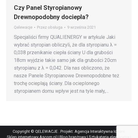
Czy Panel Styropianowy
Drewnopodobny dociepla?
Qelewacje
Przez
obsluga
9 września 2021
Specjaliści firmy QUALIENERGY w artykule Jaki
wybrać styropian obliczyli, że dla styropianu λ =
0,038 przenikanie ciepła ściany U dla grubości
18cm wyjdzie takie samo jak dla grubości 20cm
styropianu z λ = 0,042. Dla nas obliczono, że
nasze Panele Styropianowe Drewnopodobne też
trochę ocieplają ściany. Dla ocieplonego
styropianem domu wpływ jest na tyle mały,…
Copyright © QELEWACJE . Projekt:
Agencja Interaktywna Ideare
.
Sklep internetowy Ascom.pl
|
Blog branżowy
|
Sztukateria elewacyjna
|