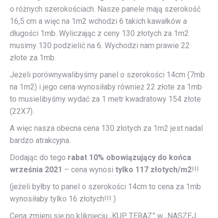
o różnych szerokościach. Nasze panele mają szerokość
16,5 cm a więc na 1m2 wchodzi 6 takich kawałków a
długości 1mb. Wyliczając z ceny 130 złotych za 1m2
musimy 130 podzielić na 6. Wychodzi nam prawie 22
złote za 1mb.
Jeżeli porównywalibyśmy panel o szerokości 14cm (7mb
na 1m2) i jego cena wynosiłaby również 22 złote za 1mb
to musielibyśmy wydać za 1 metr kwadratowy 154 złote
(22X7).
A więc nasza obecna cena 130 złotych za 1m2 jest nadal
bardzo atrakcyjna.
Dodając do tego
rabat 10% obowiązujący do końca
września 2021
– cena wynosi
tylko 117 złotych/m2
!!!
(jeżeli byłby to panel o szerokości 14cm to cena za 1mb
wynosiłaby tylko 16 złotych!!! )
Cena zmieni się po kliknięciu „KUP TERAZ” w „NASZEJ